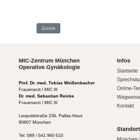
Vorheriger Beitrag: Dr. med. Ulrike Rothfuß
Zurück
MIC-Zentrum München
Infos
Operative Gynäkologie
Startseite
Sprechst
Prof. Dr. med. Tobias Weißenbacher
Online-Te
Frauenarzt / MIC III
Dr. med. Sebastian Reicke
Wegweiser
Frauenarzt / MIC III
Kontakt
Leopoldstraße 236, Pallas-Haus
80807 München
Standor
Tel: 089 / 541 960 510
München-