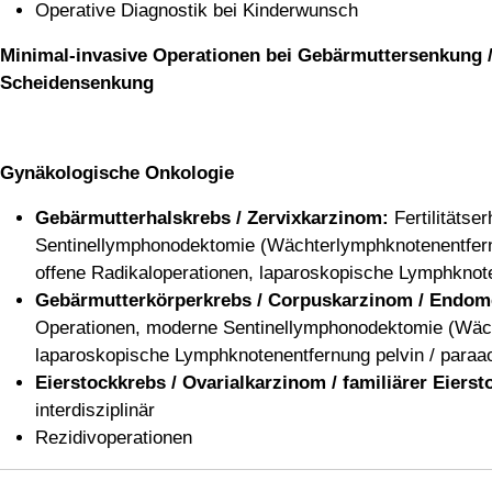
Operative Diagnostik bei Kinderwunsch
Minimal-invasive Operationen bei Gebärmuttersenkung 
Scheidensenkung
Gynäkologische Onkologie
Gebärmutterhalskrebs / Zervixkarzinom:
Fertilitäts
Sentinellymphonodektomie (Wächterlymphknotenentfern
offene Radikaloperationen, laparoskopische Lymphknote
Gebärmutterkörperkrebs / Corpuskarzinom / Endom
Operationen, moderne Sentinellymphonodektomie (Wäch
laparoskopische Lymphknotenentfernung pelvin / paraao
Eierstockkrebs / Ovarialkarzinom / familiärer Eierst
interdisziplinär
Rezidivoperationen