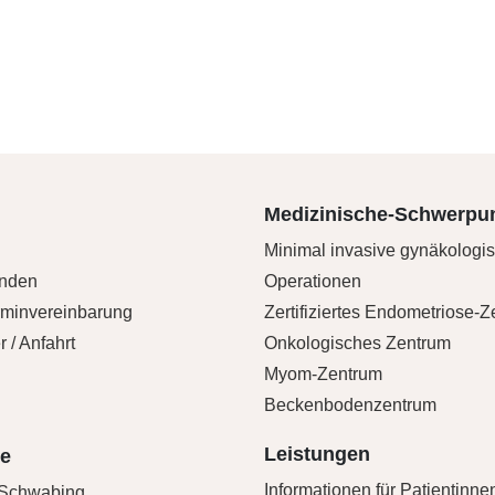
Medizinische-Schwerpu
Minimal invasive gynäkologi
unden
Operationen
rminvereinbarung
Zertifiziertes Endometriose-
 / Anfahrt
Onkologisches Zentrum
Myom-Zentrum
Beckenbodenzentrum
Leistungen
te
Informationen für Patientinne
Schwabing