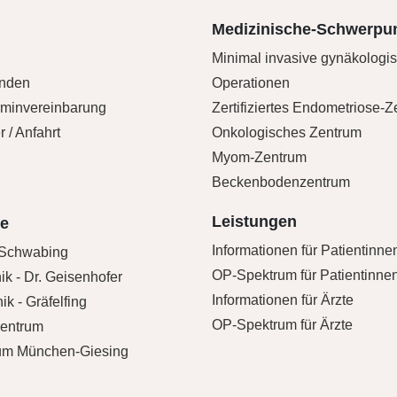
Medizinische-Schwerpu
Minimal invasive gynäkologi
unden
Operationen
rminvereinbarung
Zertifiziertes Endometriose-
 / Anfahrt
Onkologisches Zentrum
Myom-Zentrum
Beckenbodenzentrum
Leistungen
te
Informationen für Patientinne
Schwabing
OP-Spektrum für Patientinne
ik - Dr. Geisenhofer
Informationen für Ärzte
ik - Gräfelfing
OP-Spektrum für Ärzte
entrum
um München-Giesing