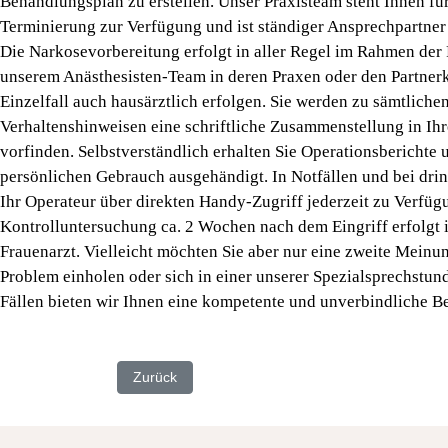
Behandlungsplan zu erstellen. Unser Praxisteam steht Ihnen fü
Terminierung zur Verfügung und ist ständiger Ansprechpartner
Die Narkosevorbereitung erfolgt in aller Regel im Rahmen der
unserem Anästhesisten-Team in deren Praxen oder den Partnerk
Einzelfall auch hausärztlich erfolgen. Sie werden zu sämtlich
Verhaltenshinweisen eine schriftliche Zusammenstellung in Ih
vorfinden. Selbstverständlich erhalten Sie Operationsberichte
persönlichen Gebrauch ausgehändigt. In Notfällen und bei dri
Ihr Operateur über direkten Handy-Zugriff jederzeit zu Verfü
Kontrolluntersuchung ca. 2 Wochen nach dem Eingriff erfolgt i
Frauenarzt. Vielleicht möchten Sie aber nur eine zweite Mein
Problem einholen oder sich in einer unserer Spezialsprechstund
Fällen bieten wir Ihnen eine kompetente und unverbindliche B
Vorheriger Beitrag: OP-Spektrum für Ärzte
Zurück