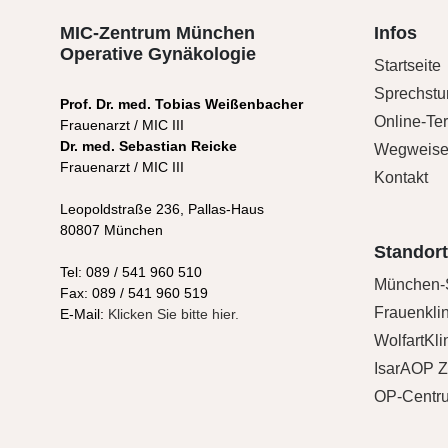
MIC-Zentrum München
Infos
Operative Gynäkologie
Startseite
Sprechst
Prof. Dr. med. Tobias Weißenbacher
Online-Te
Frauenarzt / MIC III
Dr. med. Sebastian Reicke
Wegweiser
Frauenarzt / MIC III
Kontakt
Leopoldstraße 236, Pallas-Haus
80807 München
Standor
Tel: 089 / 541 960 510
München-
Fax: 089 / 541 960 519
Frauenklin
E-Mail:
Klicken Sie bitte hier.
WolfartKlin
IsarAOP Z
OP-Centr