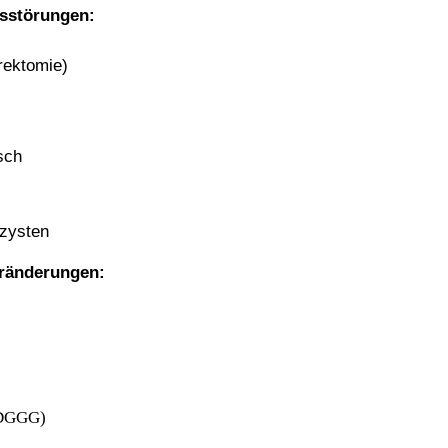
gsstörungen:
rektomie)
sch
ezysten
eränderungen:
(DGGG)